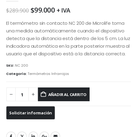
El
El
$
99.000
+ IVA
$
289.900
precio
precio
original
actual
El termómetro sin contacto NC 200 de Microlife toma
era:
es:
una medida automáticamente cuando el dispositivo
$289.900.
$99.000.
detecta que la distancia está dentro de los 5 cm. La luz
indicadora automática en la parte posterior muestra al
usuario que el dispositivo está a la distancia correcta.
SKU:
NC 200
Categoría:
Termómetros Infrarrojos
AÑADIR AL CARRITO