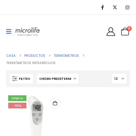
0
l
CASA
PRODUCTOS
TERMÓMETROS
TERMÓMETROS INFRARROJOS
01.
FILTRO
OFERTA
-66%
o
al