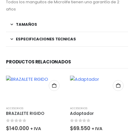
Todos los manguitos de Microlife tienen una garantía de 2
años
TAMAÑOS
ESPECIFICACIONES TECNICAS
PRODUCTOS RELACIONADOS
ACCESORIOS
ACCESORIOS
BRAZALETE RIGIDO
Adaptador
0
fuera de 5
0
fuera de 5
$
140.000
$
69.550
+ IVA
+ IVA