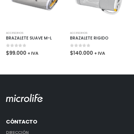
ACCESORIOS
ACCESORIOS
BRAZALETE SUAVE M-L
BRAZALETE RIGIDO
0
fuera de 5
0
fuera de 5
$
99.000
$
140.000
+ IVA
+ IVA
CÓNTACTO
DIRECCIÓN