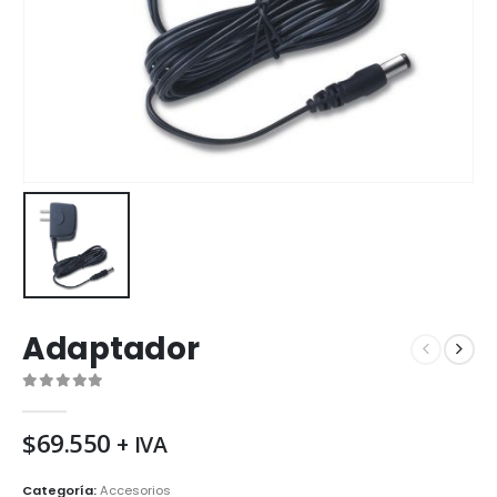
Adaptador
0
de 5
$
69.550
+ IVA
Categoría:
Accesorios