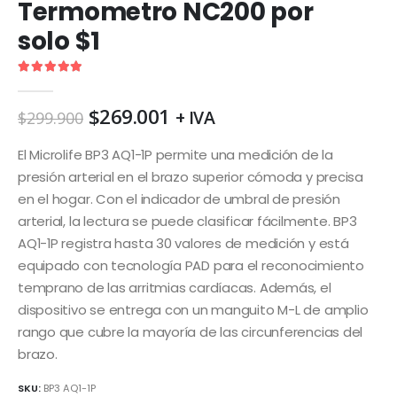
Termometro NC200 por
solo $1
5.00
de 5
El
El
$
269.001
+ IVA
$
299.900
precio
precio
original
actual
El Microlife BP3 AQ1-1P permite una medición de la
era:
es:
presión arterial en el brazo superior cómoda y precisa
$299.900.
$269.001.
en el hogar. Con el indicador de umbral de presión
arterial, la lectura se puede clasificar fácilmente. BP3
AQ1-1P registra hasta 30 valores de medición y está
equipado con tecnología PAD para el reconocimiento
temprano de las arritmias cardíacas. Además, el
dispositivo se entrega con un manguito M-L de amplio
rango que cubre la mayoría de las circunferencias del
brazo.
SKU:
BP3 AQ1-1P